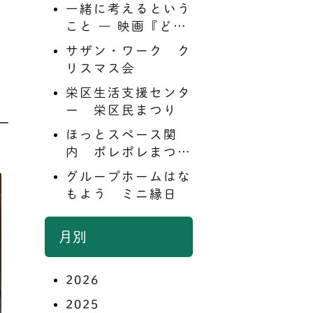
一緒に考えるという
こと ― 映画『どう
すればよかった
サザン・ワーク ク
か？』上映会＆対談
リスマス会
を終えて ―
栄区生活支援センタ
ー 栄区民まつり
ー
ほっとスペース関
内 ポレポレまつり
報告
グループホームはな
もよう ミニ縁日
月別
2026
2025